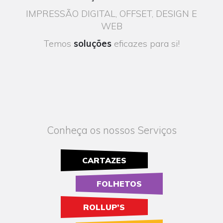
IMPRESSÃO DIGITAL, OFFSET, DESIGN E
WEB
Temos
soluções
eficazes para si!
Conheça os nossos Serviços
CARTAZES
FOLHETOS
ROLLUP’S